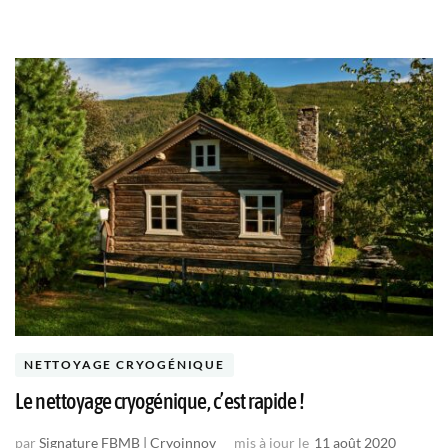
NETTOYAGE CRYOGÉNIQUE
Le nettoyage cryogénique, c’est rapide !
par
Signature FBMB | Cryoinnov
mis à jour le
11 août 2020